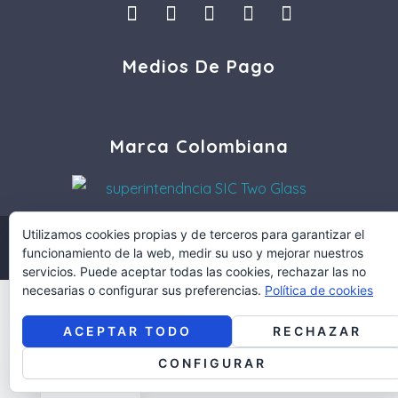
I
L
F
P
T
n
i
a
i
i
s
n
c
n
k
Medios De Pago
t
k
e
t
t
a
e
b
e
o
g
d
o
r
k
r
i
o
e
a
n
k
s
Marca Colombiana
m
t
Utilizamos cookies propias y de terceros para garantizar el
COPYRIGHT © 2021 TWOGLASS.CO
funcionamiento de la web, medir su uso y mejorar nuestros
DISEÑO Y DESARROLLO POR:
MULTIMEDIA PRO COLOMBIA
servicios. Puede aceptar todas las cookies, rechazar las no
necesarias o configurar sus preferencias.
Política de cookies
ACEPTAR TODO
RECHAZAR
English
CONFIGURAR
Spanish