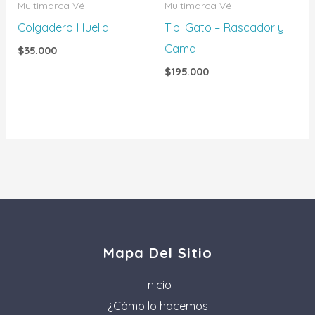
Multimarca Vé
Multimarca Vé
Colgadero Huella
Tipi Gato – Rascador y
Cama
$
35.000
$
195.000
Mapa Del Sitio
Inicio
¿Cómo lo hacemos