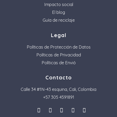
Impacto social
El blog
Guía de reciclaje
Legal
Políticas de Protección de Datos
Políticas de Privacidad
Políticas de Envió
Contacto
Calle 34 #1N-43 esquina, Cali, Colombia
+57 305 4591891
I
L
F
P
T
n
i
a
i
i