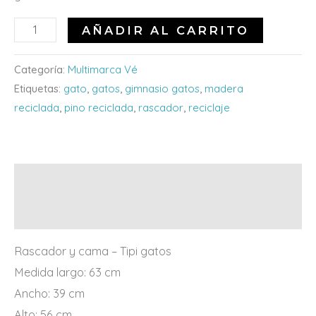
AÑADIR AL CARRITO
Categoría:
Multimarca Vé
Etiquetas:
gato
,
gatos
,
gimnasio gatos
,
madera
reciclada
,
pino reciclada
,
rascador
,
reciclaje
Descripción
Valoraciones (0)
Rascador y cama – Tipi gatos
Medida largo: 63 cm
Ancho: 39 cm
Alto: 56 cm