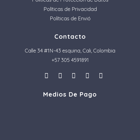
Políticas de Privacidad
Políticas de Envió
Contacto
Calle 34 #1N-43 esquina, Cali, Colombia
+57 305 4591891
I
L
F
P
T
n
i
a
i
i
s
n
c
n
k
Medios De Pago
t
k
e
t
t
a
e
b
e
o
g
d
o
r
k
r
i
o
e
a
n
k
s
m
t