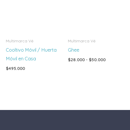
$28.000
hasta
$50.000
Multimarca Vé
Multimarca Vé
Cooltivo Móvil / Huerta
Ghee
Móvil en Casa
$
28.000
-
$
50.000
$
495.000