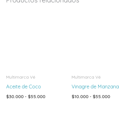
Rango
Rango
de
de
precios:
precios:
desde
desde
$30.000
$10.000
hasta
hasta
$55.000
$55.000
Multimarca Vé
Multimarca Vé
Aceite de Coco
Vinagre de Manzana
$
30.000
-
$
55.000
$
10.000
-
$
55.000
Rango
de
precios:
desde