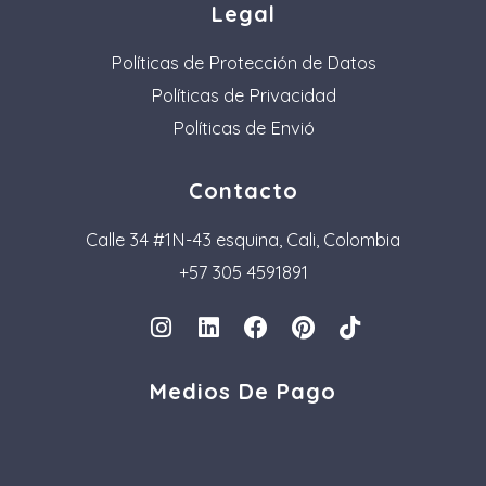
Legal
Políticas de Protección de Datos
Políticas de Privacidad
Políticas de Envió
Contacto
Calle 34 #1N-43 esquina, Cali, Colombia
+57 305 4591891
I
L
F
P
T
n
i
a
i
i
s
n
c
n
k
Medios De Pago
t
k
e
t
t
a
e
b
e
o
g
d
o
r
k
r
i
o
e