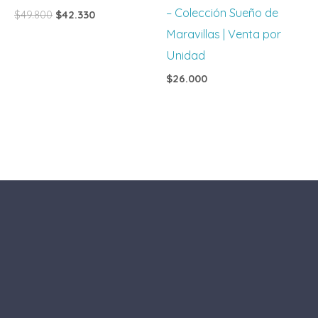
– Colección Sueño de
$
49.800
$
42.330
Maravillas | Venta por
Unidad
$
26.000