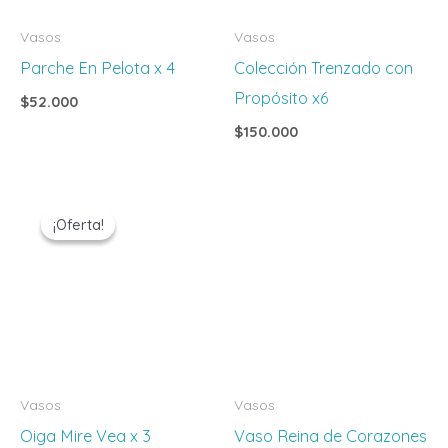
Vasos
Vasos
Parche En Pelota x 4
Colección Trenzado con
Propósito x6
$
52.000
$
150.000
El
El
precio
precio
¡Oferta!
¡Oferta!
original
actual
era:
es:
$49.800.
$42.330.
Vasos
Vasos
Oiga Mire Vea x 3
Vaso Reina de Corazones