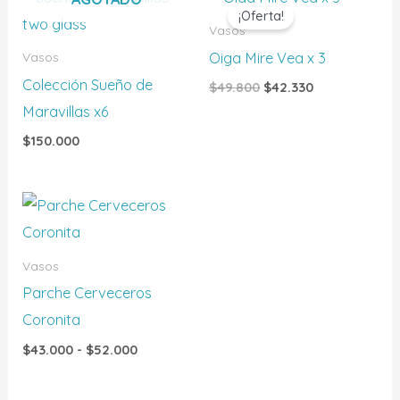
precio
precio
¡Oferta!
original
actual
Vasos
era:
es:
Oiga Mire Vea x 3
Vasos
$49.800.
$42.330.
Colección Sueño de
$
49.800
$
42.330
Maravillas x6
$
150.000
Rango
de
precios:
desde
Vasos
$43.000
hasta
Parche Cerveceros
$52.000
Coronita
$
43.000
-
$
52.000