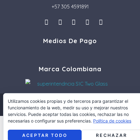
+57 305 4591891
I
L
F
P
T
n
i
a
i
i
s
n
c
n
k
Medios De Pago
t
k
e
t
t
a
e
b
e
o
g
d
o
r
k
r
i
o
e
a
n
k
s
Marca Colombiana
m
t
COPYRIGHT © 2021 TWOGLASS.CO
Utilizamos cookies propias y de terceros para garantizar el
funcionamiento de la web, medir su uso y mejorar nuestros
DISEÑO Y DESARROLLO POR:
MULTIMEDIA PRO COLOMBIA
servicios. Puede aceptar todas las cookies, rechazar las no
necesarias o configurar sus preferencias.
Política de cookies
ACEPTAR TODO
RECHAZAR