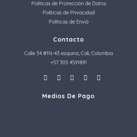
Políticas de Protección de Datos
Políticas de Privacidad
Políticas de Envió
Contacto
Calle 34 #1N-43 esquina, Cali, Colombia
+57 305 4591891
I
L
F
P
T
n
i
a
i
i
s
n
c
n
k
Medios De Pago
t
k
e
t
t
a
e
b
e
o
g
d
o
r
k
r
i
o
e
a
n
k
s
m
t