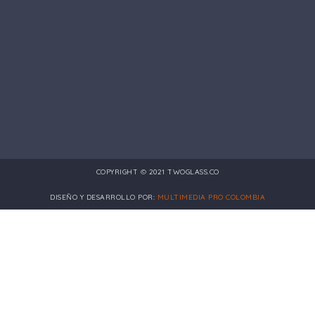
COPYRIGHT © 2021 TWOGLASS.CO
DISEÑO Y DESARROLLO POR:
MULTIMEDIA PRO COLOMBIA