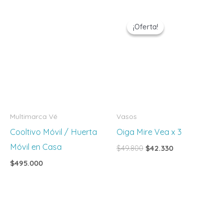
El
El
precio
precio
¡Oferta!
¡Oferta!
original
actual
era:
es:
$49.800.
$42.330.
Multimarca Vé
Vasos
Cooltivo Móvil / Huerta
Oiga Mire Vea x 3
Móvil en Casa
$
49.800
$
42.330
$
495.000