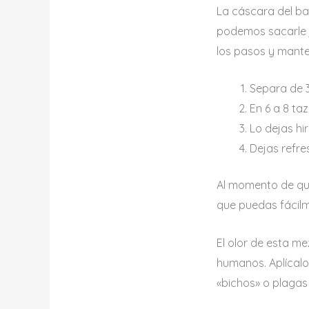
La cáscara del b
podemos sacarle j
los pasos y manten
Separa de 
En 6 a 8 ta
Lo dejas hi
Dejas refre
Al momento de que
que puedas fácilm
El olor de esta me
humanos. Aplícalo
«bichos» o plagas