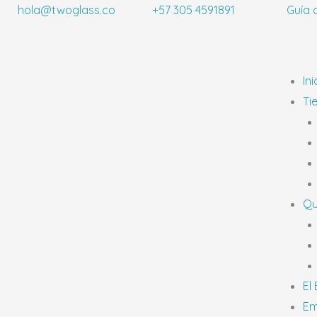
Ir
hola@twoglass.co
+57 305 4591891
Guía 
al
contenido
Ini
Ti
Qu
El
Em