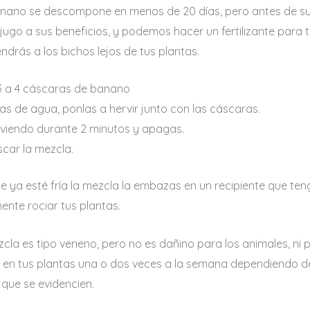
anano se descompone en menos de 20 días, pero antes de s
ugo a sus beneficios, y podemos hacer un fertilizante para t
drás a los bichos lejos de tus plantas.
3 a 4 cáscaras de banano
zas de agua, ponlas a hervir junto con las cáscaras.
rviendo durante 2 minutos y apagas.
scar la mezcla.
 ya esté fría la mezcla la embazas en un recipiente que teng
ente rociar tus plantas.
zcla es tipo veneno, pero no es dañino para los animales, ni 
 en tus plantas una o dos veces a la semana dependiendo d
 que se evidencien.