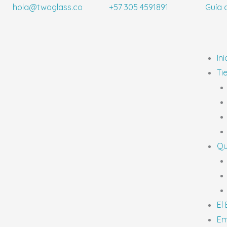
Ir
hola@twoglass.co
+57 305 4591891
Guía 
al
contenido
Ini
Ti
Qu
El
Em