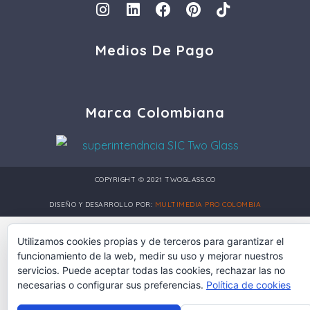
I
L
F
P
T
n
i
a
i
i
s
n
c
n
k
Medios De Pago
t
k
e
t
t
a
e
b
e
o
g
d
o
r
k
r
i
o
e
a
n
k
s
Marca Colombiana
m
t
COPYRIGHT © 2021 TWOGLASS.CO
DISEÑO Y DESARROLLO POR:
MULTIMEDIA PRO COLOMBIA
Utilizamos cookies propias y de terceros para garantizar el
funcionamiento de la web, medir su uso y mejorar nuestros
servicios. Puede aceptar todas las cookies, rechazar las no
necesarias o configurar sus preferencias.
Política de cookies