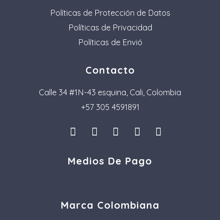
Políticas de Protección de Datos
Políticas de Privacidad
Políticas de Envió
Contacto
Calle 34 #1N-43 esquina, Cali, Colombia
+57 305 4591891
I
L
F
P
T
n
i
a
i
i
s
n
c
n
k
Medios De Pago
t
k
e
t
t
a
e
b
e
o
g
d
o
r
k
r
i
o
e
a
n
k
s
Marca Colombiana
m
t