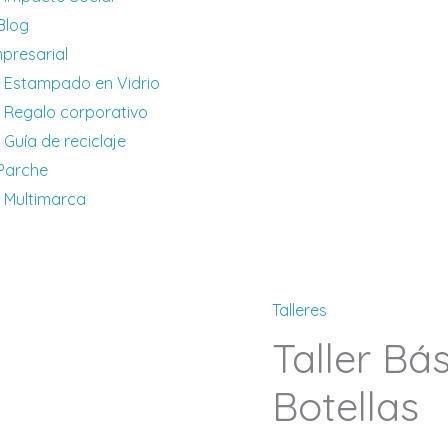
 Blog
presarial
Estampado en Vidrio
Regalo corporativo
Guía de reciclaje
 Parche
Multimarca
Talleres
Taller
Taller Bá
Básico
Corte
Botellas
de
Botellas