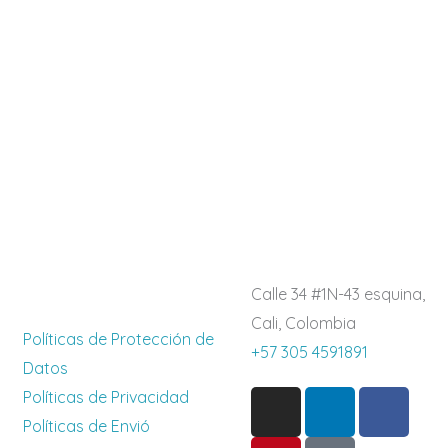
Calle 34 #1N-43 esquina,
Cali, Colombia
Políticas de Protección de
+57 305 4591891
Datos
I
P
L
T
F
Políticas de Privacidad
n
i
i
i
a
Políticas de Envió