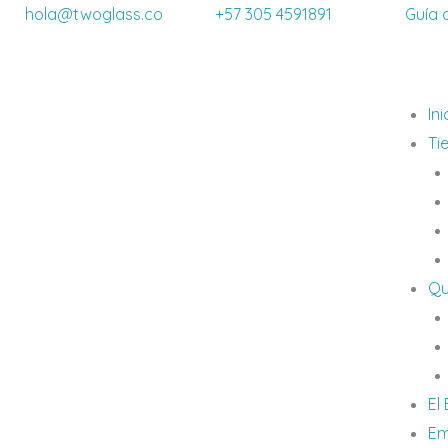
Ir
hola@twoglass.co
+57 305 4591891
Guía 
al
contenido
Ini
Ti
Qu
El
Em