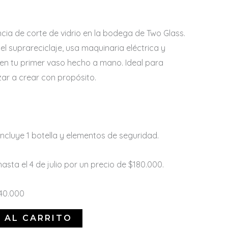
ncia de corte de vidrio en la bodega de Two Glass.
el suprareciclaje, usa maquinaria eléctrica y
en tu primer vaso hecho a mano. Ideal para
ar a crear con propósito.
 Incluye 1 botella y elementos de seguridad.
sta el 4 de julio por un precio de $180.000.
240.000
 AL CARRITO