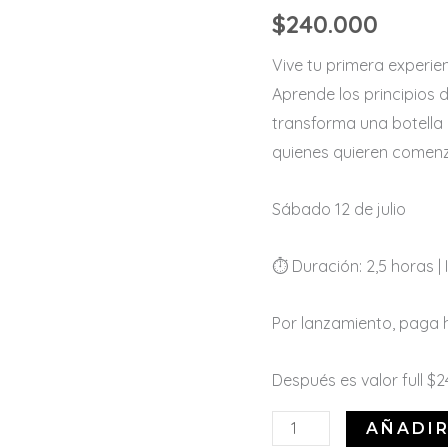
cantidad
$
240.000
Vive tu primera experie
Aprende los principios d
transforma una botella 
quienes quieren comenz
Sábado 12 de julio
⏱️ Duración: 2,5 horas |
Por lanzamiento, paga ha
Después es valor full $
AÑADIR