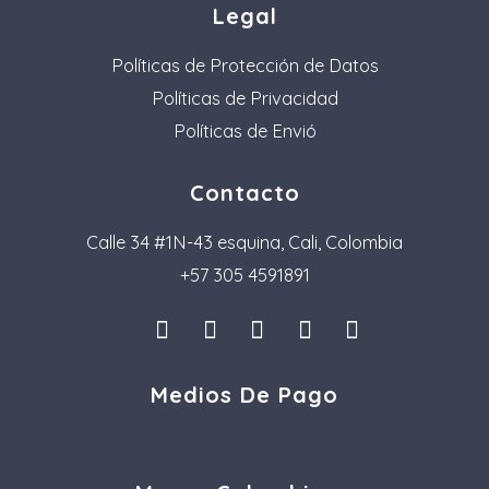
Legal
Políticas de Protección de Datos
Políticas de Privacidad
Políticas de Envió
Contacto
Calle 34 #1N-43 esquina, Cali, Colombia
+57 305 4591891
I
L
F
P
T
n
i
a
i
i
s
n
c
n
k
Medios De Pago
t
k
e
t
t
a
e
b
e
o
g
d
o
r
k
r
i
o
e