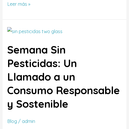
Leer más »
Semana
Sin
Semana Sin
Pesticidas:
Un
Pesticidas: Un
Llamado
Llamado a un
a
un
Consumo Responsable
Consumo
Responsable
y Sostenible
y
Sostenible
Blog
/
admin