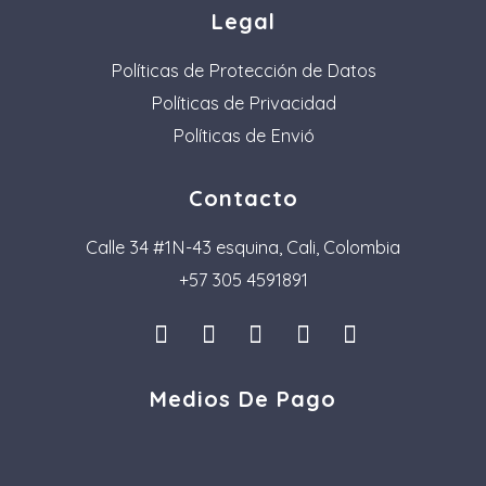
Legal
Políticas de Protección de Datos
Políticas de Privacidad
Políticas de Envió
Contacto
Calle 34 #1N-43 esquina, Cali, Colombia
+57 305 4591891
I
L
F
P
T
n
i
a
i
i
s
n
c
n
k
Medios De Pago
t
k
e
t
t
a
e
b
e
o
g
d
o
r
k
r
i
o
e