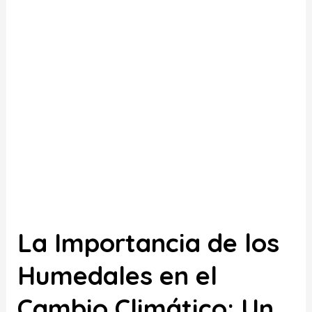
los
Humedales
en
el
Cambio
Climático:
Un
Tesoro
por
Proteger
en
La Importancia de los
Colombia
Humedales en el
Cambio Climático: Un